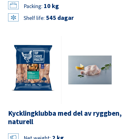
10 kg
Packing:
545 dagar
Shelf life:
Kycklingklubba med del av ryggben,
naturell
2 kg
Net weight: