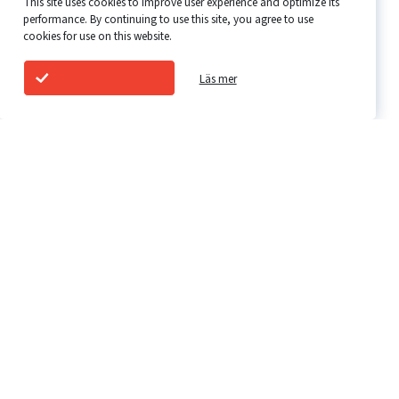
545 dagar
Shelf life:
This site uses cookies to improve user experience and optimize its
performance. By continuing to use this site, you agree to use
cookies for use on this website.
Läs mer
Kyckling prime-vingar, naturell
2 kg
Net weight:
10 kg
Packing:
545 dagar
Shelf life: