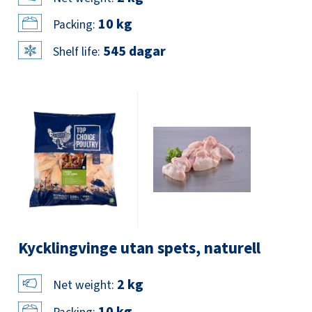
10 kg
Packing:
545 dagar
Shelf life:
Kycklingvinge utan spets, naturell
2 kg
Net weight:
10 kg