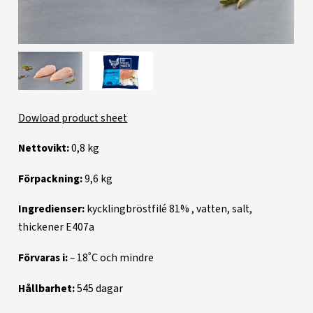
Dowload product sheet
Nettovikt:
0,8 kg
Förpackning:
9,6 kg
Ingredienser:
kycklingbröstfilé 81% , vatten, salt,
thickener E407a
Förvaras i:
– 18˚C och mindre
Hållbarhet:
545 dagar