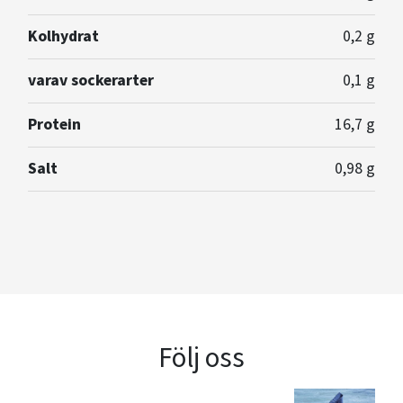
Kolhydrat
0,2 g
varav sockerarter
0,1 g
Protein
16,7 g
Salt
0,98 g
Följ oss