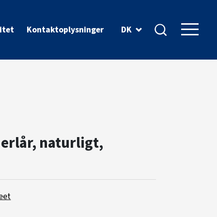
itet
Kontaktoplysninger
DK
erlår, naturligt,
eet