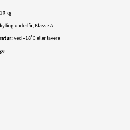
 10 kg
ylling underlår, Klasse A
atur:
ved –18˚C eller lavere
ge