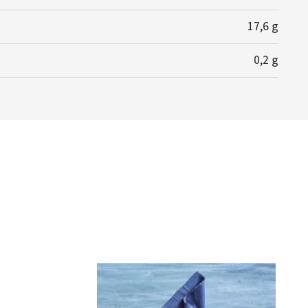
17,6 g
0,2 g