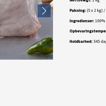
Nettovægt:
2 kg
Pakning:
(5 x 2 kg) /
Ingredienser:
100% k
Opbevaringstemper
Holdbarhed:
545 da