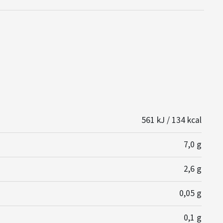
561 kJ / 134 kcal
7,0 g
2,6 g
0,05 g
0,1 g