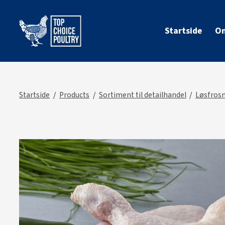
Startside
Om
Startside
Products
Sortiment til detailhandel
Løsfrosn